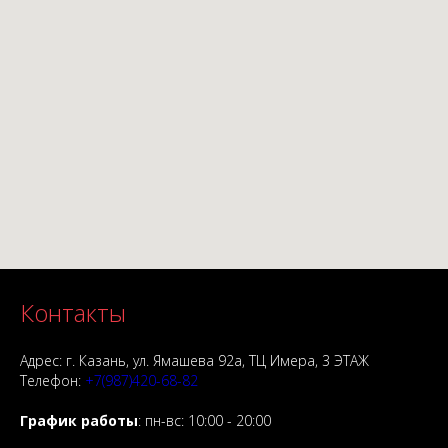
Чтобы наши клиенты могли покупать выгодно, мы устраиваем
многочисленные акции и скидки! Действующие предложения можно
посмотреть в разделе "Скидки"
Подарки
Абсолютно каждый покупатель получит подарки и бесплатные услуги к
каждой покупке в нашем магазине!
Контакты
Адрес:
г. Казань, ул. Ямашева 92а, ТЦ Имера, 3 ЭТАЖ
Телефон:
+7(987)420-68-82
График работы
: пн-вс: 10:00 - 20:00