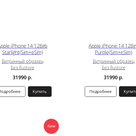
pple iPhone 14 128gb
Apple iPhone 14 128
Starlight(Sim+eSim)
Purple(Sim+eSim)
Витринный образец
Витринный образец
Без Rustore
Без Rustore
31990
р.
31990
р.
Подробнее
Купить
Подробнее
Купит
New