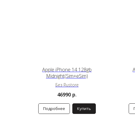
Apple iPhone 14 128gb
A
Midnight(Sim+eSim)
Без Rustore
46990
р.
Подробнее
Купить