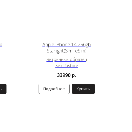
gb
Apple iPhone 14 256gb
Starlight(Sim+eSim)
Витринный образец
Без Rustore
33990
р.
ь
Подробнее
Купить