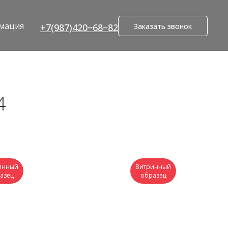
мация
Заказать звонок
+7(987)420−68−82
4
инный
Витринный
азец
образец