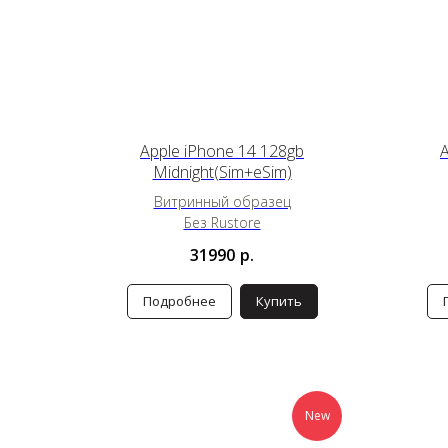
Apple iPhone 14 128gb
A
Midnight(Sim+eSim)
Витринный образец
Без Rustore
31990
р.
Подробнее
Купить
New