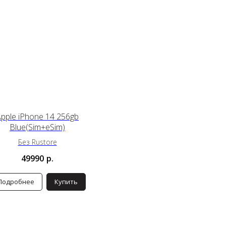
pple iPhone 14 256gb
Blue(Sim+eSim)
Без Rustore
49990
р.
Подробнее
Купить