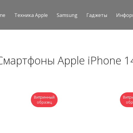
one
Техника Apple
Samsung
Гаджеты
Инфор
Смартфоны Apple iPhone 1
Витринный
Витр
образец
обр